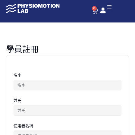
跳
至
0
購
主
物
要
籃
內
容
學員註冊
名字
姓氏
使用者名稱