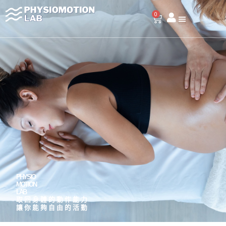
跳
0
至
購
物
主
籃
要
內
容
PHYSIO
MOTION
LAB
取回身體的動作能力
讓你能夠自由的活動