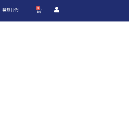
0
購
聯繫我們
物
籃