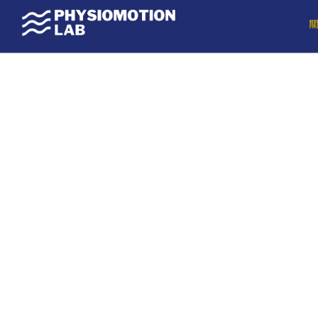
跳
至
主
要
內
容