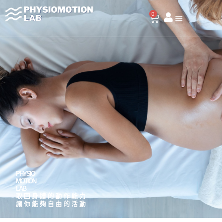
跳
0
至
購
物
主
籃
要
內
容
PHYSIO
MOTION
LAB
取回身體的動作能力
讓你能夠自由的活動