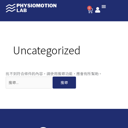
跳
搜
0
至
尋
購
物
主
關
籃
要
鍵
內
字:
容
Uncategorized
找不到符合條件的內容。請使用搜尋功能，應會有所幫助。