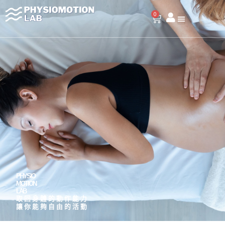
跳
0
至
購
物
主
籃
要
內
容
PHYSIO
MOTION
LAB
取回身體的動作能力
讓你能夠自由的活動